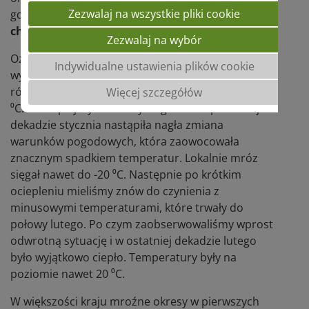
Zezwalaj na wszystkie pliki cookie
gdyż te mogą wpłynąć na podwyższoną
presję
chorób
, co prognozujemy w tym roku.
Zezwalaj na wybór
Oziminy jak przeżyto, żyto czy jęczmień ozimy
Indywidualne ustawienia plików cookie
wysiewane jesienią 2020 roku sprostać musiały
różnicom temperatur między minus 20 ⁰C i plus 20
Więcej szczegółów
⁰C. Po cieplejszym niż zwykle grudniu i pierwszej
dekadzie stycznia nastąpiła nagła zmiana
warunków pogodowych, która zaowocowała
znacznym spadkiem temperatur. Lokalnie mróz
sięgał nawet do -20 ⁰C. Następnie po krótkim
ociepleniu mieliśmy znów do czynienia z
minusowymi temperaturami, które trwały do
połowy lutego. Po czym zaobserwowaliśmy wprost
odwrotną sytuację i w ostatniej dekadzie lutego
było wyjątkowo ciepło. Temperatury były na
poziomie nawet 20 ⁰C.
W większości kraju mroźne okresy w pierwszych