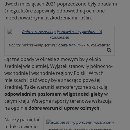
dwóch miesiącach 2021 poprzedzone były opadami
śniegu, które zapewniły odpowiednią ochronę
przed poważnymi uszkodzeniami roślin.
Dobrze rozkrzewiony jęczmień ozimy
JAKUBUS
- 16 rozkrzewień
Łączne opady w okresie zimowym były około
średniej wieloletniej. Wyjątek stanowiły północno-
wschodnie i wschodnie regiony Polski. W tych
miejscach ilość wody była znacząco powyżej
średniej. Takie warunki atmosferyczne skutkują
odpowiednim poziomem wilgotności gleby
w
całym kraju. Wstępne raporty terenowe wskazują
na ogólnie
dobre warunki upraw ozimych
.
Należy pamiętać
o dokrzewieniu
Jęczmień ozimy porażony mączniakiem