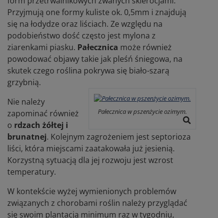
form przetrwalnikowych zwanych sklerocjami.
Przyjmują one formy kuliste ok. 0,5mm i znajdują
się na łodydze oraz liściach. Ze względu na
podobieństwo dość często jest mylona z
ziarenkami piasku.
Pałecznica
może również
powodować objawy takie jak pleśń śniegowa, na
skutek czego roślina pokrywa się biało-szarą
grzybnią.
Nie należy
Pałecznica w pszenżycie ozimym.
zapominać również
o
rdzach żółtej i
brunatnej
. Kolejnym zagrożeniem jest septorioza
liści, która miejscami zaatakowała już jesienią.
Korzystną sytuacją dla jej rozwoju jest wzrost
temperatury.
W kontekście wyżej wymienionych problemów
związanych z chorobami roślin należy przyglądać
się swoim plantacją minimum raz w tygodniu,