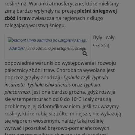
roślin/m2. Warunki atmosferyczne, które mieliśmy
zimą bardzo wpłynęły na presję
pleśni śniegowej
zbóż i traw
zwłaszcza na regionach z długo
zalegającą warstwą śniegu.
Były i cały
czas są
ADMONT
i inna odmiana po ustąpieniu śniegu
odpowiednie warunki do występowania i rozwoju
pałecznicy zbóż i traw. Choroba ta wywołana jest
poprzez grzyby z rodzaju
Typhula
czyli
Typhula
incarnata, Typhula ishikariensis
oraz
Typhula
phacorrhiza.
Jest ona bardzo groźna, gdyż rozwija
się w temperaturach od 0 do 10⁰C i cały czas są
problemy z jej zidentyfikowaniem. Jeśli zauważymy
rośliny, które robią się żółte, mniejsze, nie wykazują
się wigorem wiosennym, należy taką roślinę
wyrwać i poszukać brązowo-pomarańczowych