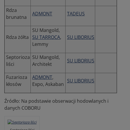
Rdza
ADMONT
TADEUS
brunatna
SU Mangold,
Rdza żółta
SU TARROCA
,
SU LIBORIUS
Lemmy
Septorioza
SU Mangold,
SU LIBORIUS
liści
Architekt
Fuzarioza
ADMONT
,
SU LIBORIUS
kłosów
Expo, Askaban
Źródło: Na podstawie obserwacji hodowlanych i
danych COBORU
Septorioza liści