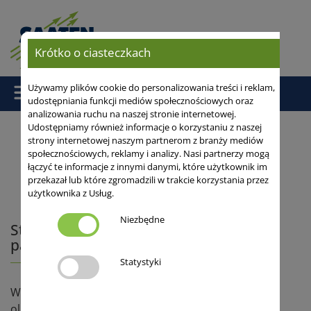
Krótko o ciasteczkach
Używamy plików cookie do personalizowania treści i reklam,
udostępniania funkcji mediów społecznościowych oraz
analizowania ruchu na naszej stronie internetowej.
Udostępniamy również informacje o korzystaniu z naszej
strony internetowej naszym partnerom z branży mediów
Strona główna
/
Zboża populacyjne
/ Stan upraw ozimych w
społecznościowych, reklamy i analizy. Nasi partnerzy mogą
łączyć te informacje z innymi danymi, które użytkownik im
kontekście panujących warunków pogodowych.
przekazał lub które zgromadzili w trakcie korzystania przez
użytkownika z Usług.
Niezbędne
Stan upraw ozimych w kontekście
panujących warunków pogodowych.
Statystyki
Warunki glebowe oraz warunki pogodowe mają
olbrzymi wpływ na stan naszych upraw ozimych,