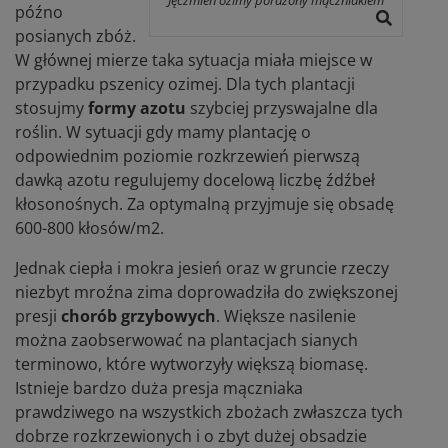
późno
posianych zbóż.
W głównej mierze taka sytuacja miała miejsce w
przypadku pszenicy ozimej. Dla tych plantacji
stosujmy
formy azotu
szybciej przyswajalne dla
roślin. W sytuacji gdy mamy plantację o
odpowiednim poziomie rozkrzewień pierwszą
dawką azotu regulujemy docelową liczbę źdźbeł
kłosonośnych. Za optymalną przyjmuje się obsadę
600-800 kłosów/m2.
Jednak ciepła i mokra jesień oraz w gruncie rzeczy
niezbyt mroźna zima doprowadziła do zwiększonej
presji
chorób grzybowych
. Większe nasilenie
można zaobserwować na plantacjach sianych
terminowo, które wytworzyły większą biomasę.
Istnieje bardzo duża presja mączniaka
prawdziwego na wszystkich zbożach zwłaszcza tych
dobrze rozkrzewionych i o zbyt dużej obsadzie