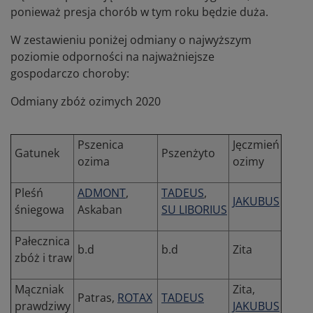
ponieważ presja chorób w tym roku będzie duża.
W zestawieniu poniżej odmiany o najwyższym
poziomie odporności na najważniejsze
gospodarczo choroby:
Odmiany zbóż ozimych 2020
Pszenica
Jęczmień
Gatunek
Pszenżyto
ozima
ozimy
Pleśń
ADMONT
,
TADEUS
,
JAKUBUS
śniegowa
Askaban
SU LIBORIUS
Pałecznica
b.d
b.d
Zita
zbóż i traw
Mączniak
Zita,
Patras,
ROTAX
TADEUS
prawdziwy
JAKUBUS