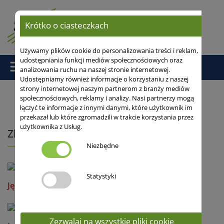
Krótko o ciasteczkach
Używamy plików cookie do personalizowania treści i reklam,
udostępniania funkcji mediów społecznościowych oraz
analizowania ruchu na naszej stronie internetowej.
Udostępniamy również informacje o korzystaniu z naszej
strony internetowej naszym partnerom z branży mediów
społecznościowych, reklamy i analizy. Nasi partnerzy mogą
łączyć te informacje z innymi danymi, które użytkownik im
Strona główna
/
Odmiany
/
Zboża populacyjne
/ Zboża ozime
przekazał lub które zgromadzili w trakcie korzystania przez
użytkownika z Usług.
Zboża ozime
Niezbędne
Statystyki
Jęczmień ozimy wielorzędowy
Zezwalaj na wszystkie pliki cookie