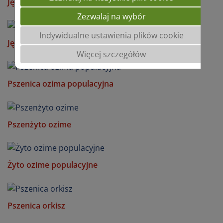
Jęczmień ozimy dwurzędowy
Zezwalaj na wybór
Indywidualne ustawienia plików cookie
Jęczmień ozimy browarny
Więcej szczegółów
Pszenica ozima populacyjna
Pszenżyto ozime
Żyto ozime populacyjne
Pszenica orkisz