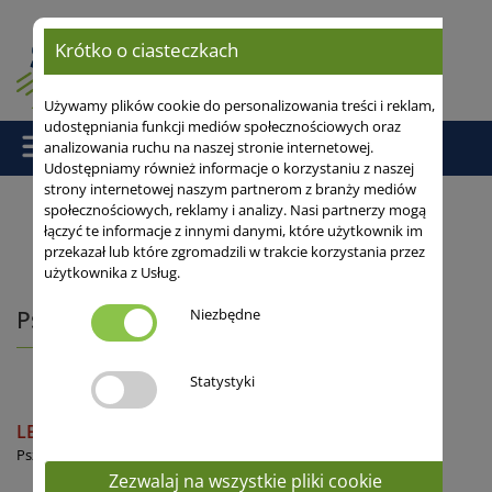
Krótko o ciasteczkach
Używamy plików cookie do personalizowania treści i reklam,
udostępniania funkcji mediów społecznościowych oraz
analizowania ruchu na naszej stronie internetowej.
Udostępniamy również informacje o korzystaniu z naszej
strony internetowej naszym partnerom z branży mediów
społecznościowych, reklamy i analizy. Nasi partnerzy mogą
łączyć te informacje z innymi danymi, które użytkownik im
Strona główna
/
Odmiany
/
Zboża populacyjne
/ Pszenica
przekazał lub które zgromadzili w trakcie korzystania przez
przewódkowa
użytkownika z Usług.
Niezbędne
Pszenica przewódkowa
Statystyki
LENNOX
E
Pszenica elitarna
Zezwalaj na wszystkie pliki cookie