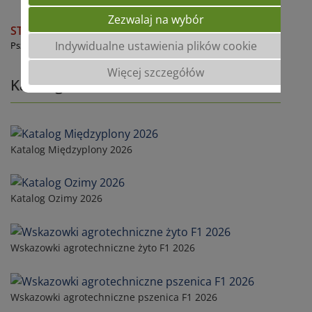
Zezwalaj na wybór
STR PACE
A
Indywidualne ustawienia plików cookie
Pszenica jakościowa
Więcej szczegółów
Katalogi
Katalog Międzyplony 2026
Katalog Ozimy 2026
Wskazowki agrotechniczne żyto F1 2026
Wskazowki agrotechniczne pszenica F1 2026