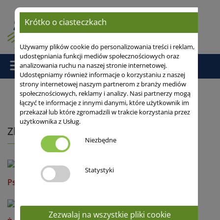
Krótko o ciasteczkach
Używamy plików cookie do personalizowania treści i reklam,
udostępniania funkcji mediów społecznościowych oraz
analizowania ruchu na naszej stronie internetowej.
Udostępniamy również informacje o korzystaniu z naszej
strony internetowej naszym partnerom z branży mediów
społecznościowych, reklamy i analizy. Nasi partnerzy mogą
łączyć te informacje z innymi danymi, które użytkownik im
Strona główna
/
Odmiany
/ Zboża hybrydowe HYSEED
przekazał lub które zgromadzili w trakcie korzystania przez
użytkownika z Usług.
Zboża hybrydowe HYSEED
Niezbędne
Statystyki
Pszenica ozima hybrydowa
Zezwalaj na wszystkie pliki cookie