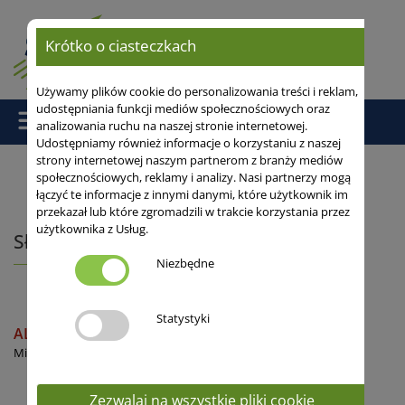
Krótko o ciasteczkach
Używamy plików cookie do personalizowania treści i reklam,
udostępniania funkcji mediów społecznościowych oraz
analizowania ruchu na naszej stronie internetowej.
Udostępniamy również informacje o korzystaniu z naszej
strony internetowej naszym partnerom z branży mediów
społecznościowych, reklamy i analizy. Nasi partnerzy mogą
łączyć te informacje z innymi danymi, które użytkownik im
Strona główna
/
Odmiany
/
Inne
/ Słonecznik
przekazał lub które zgromadzili w trakcie korzystania przez
użytkownika z Usług.
Słonecznik
Niezbędne
Statystyki
ALEXA SU
Mieszaniec tolerancyjny na Sulfonylomoczniki
Zezwalaj na wszystkie pliki cookie