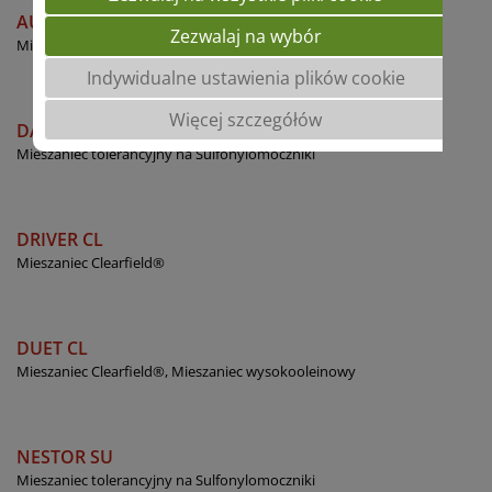
AUSTRALIA
Zezwalaj na wybór
Mieszaniec konwencjonalny
Indywidualne ustawienia plików cookie
Więcej szczegółów
DAVERO SU
Mieszaniec tolerancyjny na Sulfonylomoczniki
DRIVER CL
Mieszaniec Clearfield®
DUET CL
Mieszaniec Clearfield®, Mieszaniec wysokooleinowy
NESTOR SU
Mieszaniec tolerancyjny na Sulfonylomoczniki