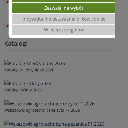
viterra® BEISAAT FEIN WINTER
Zezwalaj na wybór
Indywidualne ustawienia plików cookie
viterra® BEISAAT GROB
Więcej szczegółów
Katalogi
Katalog Międzyplony 2026
Katalog Ozimy 2026
Wskazowki agrotechniczne żyto F1 2026