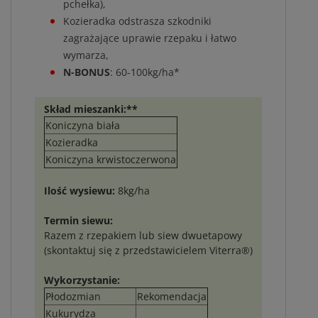
pchełka),
Kozieradka odstrasza szkodniki
zagrażające uprawie rzepaku i łatwo
wymarza,
N-BONUS
: 60-100kg/ha*
Skład mieszanki:**
Koniczyna biała
Kozieradka
Koniczyna krwistoczerwona
Ilość wysiewu:
8kg/ha
Termin siewu:
Razem z rzepakiem lub siew dwuetapowy
(skontaktuj się z przedstawicielem Viterra®)
Wykorzystanie:
Płodozmian
Rekomendacja
Kukurydza