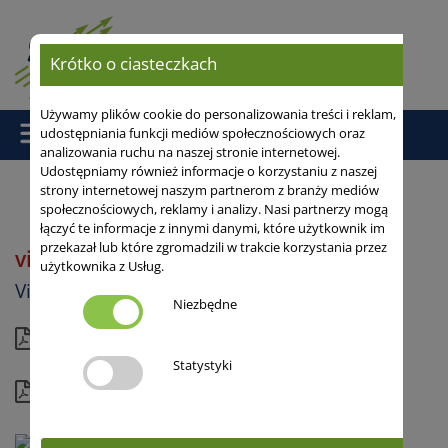
Krótko o ciasteczkach
Używamy plików cookie do personalizowania treści i reklam,
udostępniania funkcji mediów społecznościowych oraz
analizowania ruchu na naszej stronie internetowej.
Udostępniamy również informacje o korzystaniu z naszej
strony internetowej naszym partnerom z branży mediów
społecznościowych, reklamy i analizy. Nasi partnerzy mogą
Strona główna
/ viterra® BEISAAT WINTER FEIN
łączyć te informacje z innymi danymi, które użytkownik im
przekazał lub które zgromadzili w trakcie korzystania przez
viterra® BEISAAT FEIN WINTER
użytkownika z Usług.
Viterra®
Niezbędne
Aktualna karta
Statystyki
Kompletny profil