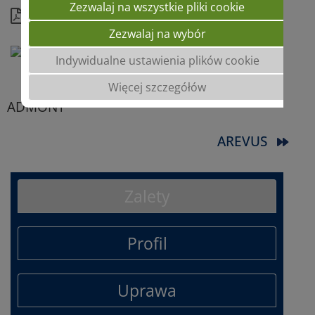
Zezwalaj na wszystkie pliki cookie
Kompletny profil
Zezwalaj na wybór
Indywidualne ustawienia plików cookie
Więcej szczegółów
ADMONT
AREVUS
Zalety
Profil
Uprawa