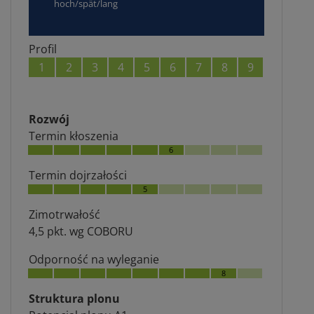
hoch/spät/lang
Profil
1
2
3
4
5
6
7
8
9
Rozwój
Termin kłoszenia
6
Termin dojrzałości
5
Zimotrwałość
4,5 pkt. wg COBORU
Odporność na wyleganie
8
Struktura plonu