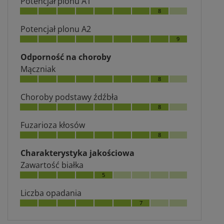
Potencjał plonu A1
8
Potencjał plonu A2
9
Odporność na choroby
Mączniak
8
Choroby podstawy źdźbła
8
Fuzarioza kłosów
8
Charakterystyka jakościowa
Zawartość białka
5
Liczba opadania
7