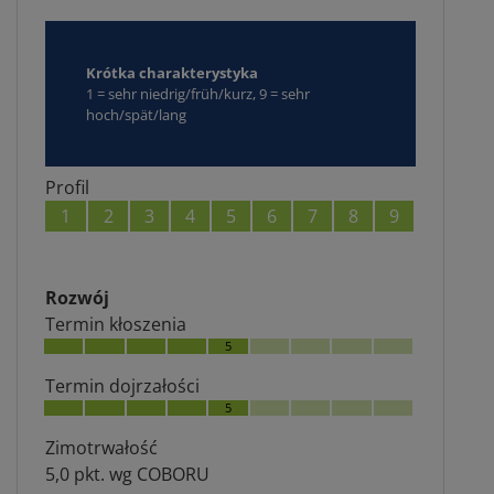
Krótka charakterystyka
1 = sehr niedrig/früh/kurz, 9 = sehr
hoch/spät/lang
Profil
1
2
3
4
5
6
7
8
9
Rozwój
Termin kłoszenia
5
Termin dojrzałości
5
Zimotrwałość
5,0 pkt. wg COBORU