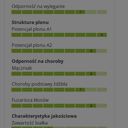
Odporność na wyleganie
7
Struktura plonu
Potencjał plonu A1
9
Potencjał plonu A2
8
Odporność na choroby
Mączniak
8
Choroby podstawy źdźbła
7
Fuzarioza kłosów
8
Charakterystyka jakościowa
Zawartość białka