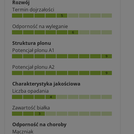
Rozwój
Termin dojrzałości
5
Odporność na wyleganie
6
Struktura plonu
Potencjał plonu A1
9
Potencjał plonu A2
9
Charakterystyka jakościowa
Liczba opadania
4
Zawartość białka
3
Odporność na choroby
Mączniak