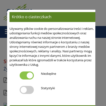
Krótko o ciasteczkach
Używamy plików cookie do personalizowania treści i reklam,
udostępniania funkcji mediów społecznościowych oraz
analizowania ruchu na naszej stronie internetowej.
Udostępniamy również informacje o korzystaniu z naszej
strony internetowej naszym partnerom z branży mediów
społecznościowych, reklamy i analizy. Nasi partnerzy mogą
Strona główna
/
/ SU IVAR
łączyć te informacje z innymi danymi, które użytkownik im
SU IVAR
przekazał lub które zgromadzili w trakcie korzystania przez
użytkownika z Usług.
Żyto ozime hybrydowe
Niezbędne
Aktualna karta
Statystyki
Kompletny profil