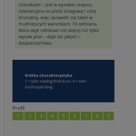
chorobami – jest w wysokim stopniu
tolerancyjna na pleśń śniegową i rdzę
brunatną, więc sprawdzi się także w
trudniejszych warunkach. To odmiana,
która daje rolnikowi coś więcej niż tylko
wysoki plon – daje też jakość i
bezpieczeństwo.
Krótka charakterystyka
1 = sehr niedrig/früh/kurz, 9 = sehr
hoch/spät/lang
Profil
1
2
3
4
5
6
7
8
9