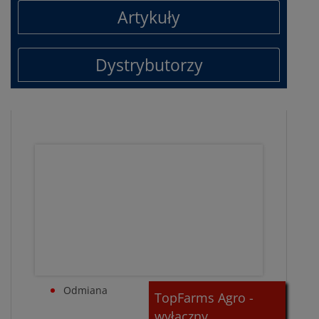
Artykuły
Dystrybutorzy
Odmiana
TopFarms Agro -
wyłączny