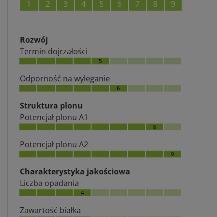
1
2
3
4
5
6
7
8
9
Rozwój
Termin dojrzałości
5
Odporność na wyleganie
6
Struktura plonu
Potencjał plonu A1
8
Potencjał plonu A2
9
Charakterystyka jakościowa
Liczba opadania
4
Zawartość białka