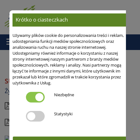
Krótko o ciasteczkach
Używamy plików cookie do personalizowania treści i reklam,
udostępniania funkcji mediów społecznościowych oraz
analizowania ruchu na naszej stronie internetowej.
Udostępniamy również informacje o korzystaniu z naszej
strony internetowej naszym partnerom z branży mediów
społecznościowych, reklamy i analizy. Nasi partnerzy mogą
Strona główna
/
/ SU HEMMING
łączyć te informacje z innymi danymi, które użytkownik im
przekazał lub które zgromadzili w trakcie korzystania przez
SU HEMMING
użytkownika z Usług.
Żyto ozime hybrydowe
Niezbędne
Aktualna karta
Statystyki
Kompletny profil