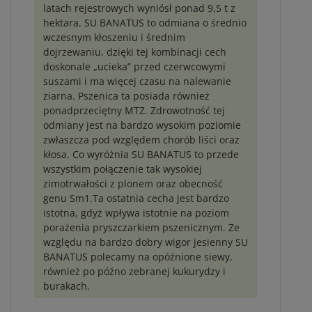
latach rejestrowych wyniósł ponad 9,5 t z
hektara. SU BANATUS to odmiana o średnio
wczesnym kłoszeniu i średnim
dojrzewaniu, dzięki tej kombinacji cech
doskonale „ucieka” przed czerwcowymi
suszami i ma więcej czasu na nalewanie
ziarna. Pszenica ta posiada również
ponadprzeciętny MTZ. Zdrowotność tej
odmiany jest na bardzo wysokim poziomie
zwłaszcza pod względem chorób liści oraz
kłosa. Co wyróżnia SU BANATUS to przede
wszystkim połączenie tak wysokiej
zimotrwałości z plonem oraz obecność
genu Sm1.Ta ostatnia cecha jest bardzo
istotna, gdyż wpływa istotnie na poziom
porażenia pryszczarkiem pszenicznym. Ze
względu na bardzo dobry wigor jesienny SU
BANATUS polecamy na opóźnione siewy,
również po późno zebranej kukurydzy i
burakach.