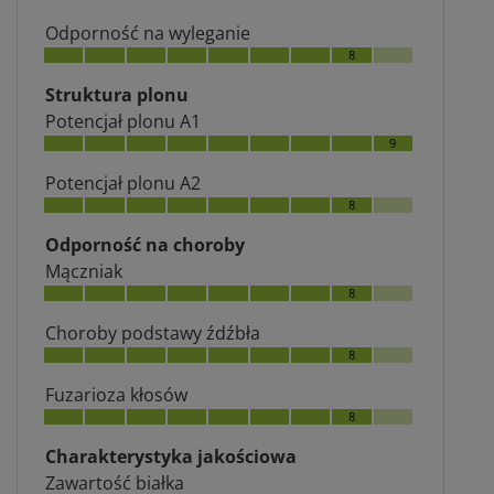
Odporność na wyleganie
8
Struktura plonu
Potencjał plonu A1
9
Potencjał plonu A2
8
Odporność na choroby
Mączniak
8
Choroby podstawy źdźbła
8
Fuzarioza kłosów
8
Charakterystyka jakościowa
Zawartość białka