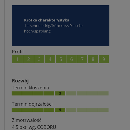
Krótka charakterystyka
1 = sehr niedrig/früh/kurz, 9 = sehr
hoch/spät/lang
Profil
1
2
3
4
5
6
7
8
9
Rozwój
Termin kłoszenia
5
Termin dojrzałości
5
Zimotrwałość
4,5 pkt. wg. COBORU