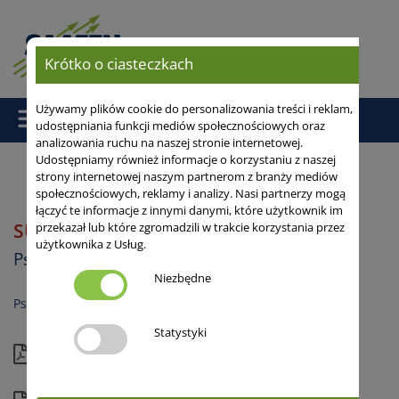
Krótko o ciasteczkach
Używamy plików cookie do personalizowania treści i reklam,
udostępniania funkcji mediów społecznościowych oraz
analizowania ruchu na naszej stronie internetowej.
Udostępniamy również informacje o korzystaniu z naszej
strony internetowej naszym partnerom z branży mediów
społecznościowych, reklamy i analizy. Nasi partnerzy mogą
Strona główna
/
/ SU BANATUS
łączyć te informacje z innymi danymi, które użytkownik im
SU BANATUS
przekazał lub które zgromadzili w trakcie korzystania przez
B
użytkownika z Usług.
Pszenica ozima
Niezbędne
Pszenica chlebowa
Statystyki
Aktualna karta