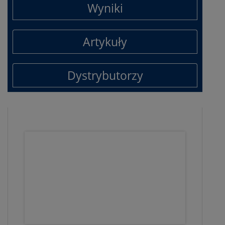
Wyniki
Artykuły
Dystrybutorzy