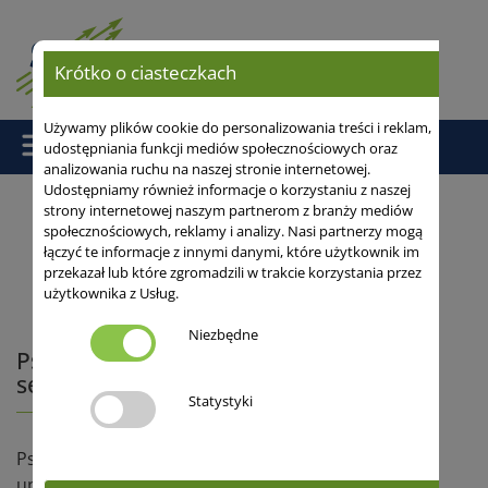
Krótko o ciasteczkach
Używamy plików cookie do personalizowania treści i reklam,
udostępniania funkcji mediów społecznościowych oraz
analizowania ruchu na naszej stronie internetowej.
Udostępniamy również informacje o korzystaniu z naszej
strony internetowej naszym partnerom z branży mediów
społecznościowych, reklamy i analizy. Nasi partnerzy mogą
Strona główna
/
Serwis
/
Artykuly
/ Pszenica ozima - wybierz
łączyć te informacje z innymi danymi, które użytkownik im
odmianę na sezon 2023-24
przekazał lub które zgromadzili w trakcie korzystania przez
użytkownika z Usług.
Niezbędne
Pszenica ozima - wybierz odmianę na
sezon 2023-24
Statystyki
Pszenica ozima jest jednym z najważniejszych zbóż
uprawianych na świecie. Stanowi podstawowe