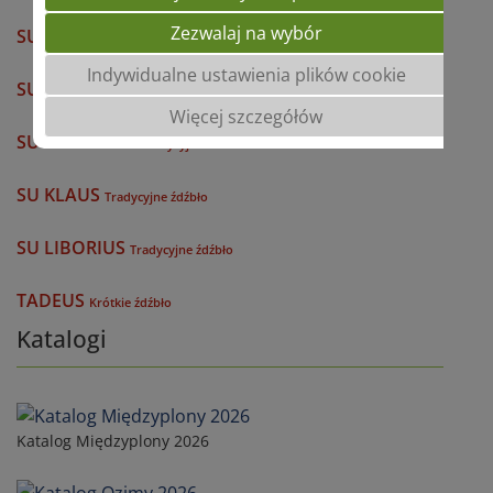
Zezwalaj na wybór
SU ATLETUS
Tradycyjne źdźbło
Indywidualne ustawienia plików cookie
SU FAVONIUS
Tradycyjne źdźbło
Więcej szczegółów
SU HUBERTUS
Tradycyjne źdźbło
SU KLAUS
Tradycyjne źdźbło
SU LIBORIUS
Tradycyjne źdźbło
TADEUS
Krótkie źdźbło
Katalogi
Katalog Międzyplony 2026