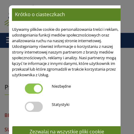
Krótko o ciasteczkach
Używamy plików cookie do personalizowania treści i reklam,
udostępniania funkcji mediów społecznościowych oraz
analizowania ruchu na naszej stronie internetowej.
Udostępniamy również informacje o korzystaniu z naszej
strony internetowej naszym partnerom z branży mediów
społecznościowych, reklamy i analizy. Nasi partnerzy mogą
łączyć te informacje z innymi danymi, które użytkownik im
Strona główna
/
Zboża populacyjne
/
Zboża ozime
/ Pszenżyto
przekazał lub które zgromadzili w trakcie korzystania przez
ozime
użytkownika z Usług.
Pszenżyto ozime
Niezbędne
Statystyki
BICROSS
Tradycyjne źdźbło
SU ASKADUS
Tradycyjne źdźbło
Zezwalaj na wszystkie pliki cookie