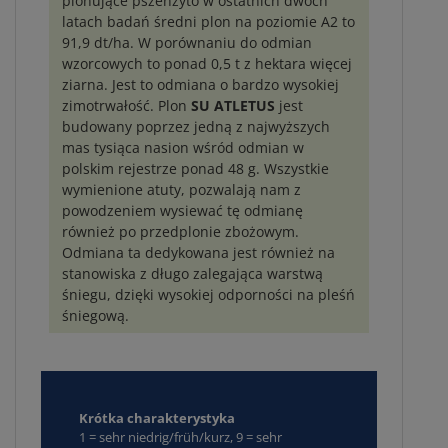
plonujące pszenżyto w ostatnich dwóch
latach badań średni plon na poziomie A2 to
91,9 dt/ha. W porównaniu do odmian
wzorcowych to ponad 0,5 t z hektara więcej
ziarna. Jest to odmiana o bardzo wysokiej
zimotrwałość. Plon
SU ATLETUS
jest
budowany poprzez jedną z najwyższych
mas tysiąca nasion wśród odmian w
polskim rejestrze ponad 48 g. Wszystkie
wymienione atuty, pozwalają nam z
powodzeniem wysiewać tę odmianę
również po przedplonie zbożowym.
Odmiana ta dedykowana jest również na
stanowiska z długo zalegająca warstwą
śniegu, dzięki wysokiej odporności na pleśń
śniegową.
Krótka charakterystyka
1 = sehr niedrig/früh/kurz, 9 = sehr