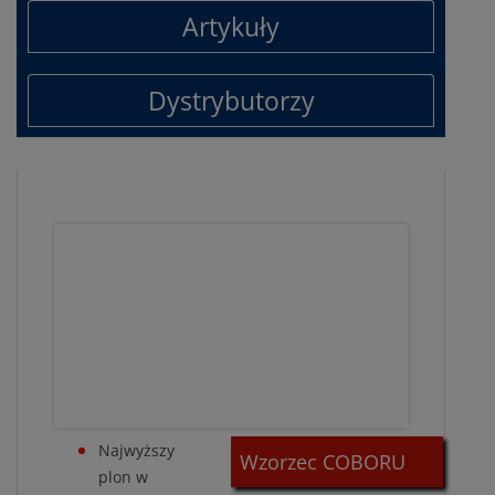
Artykuły
Dystrybutorzy
Najwyższy
Wzorzec COBORU
plon w