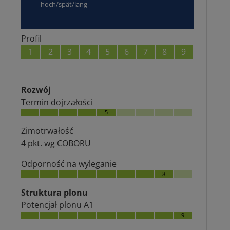
hoch/spät/lang
Profil
1
2
3
4
5
6
7
8
9
Rozwój
Termin dojrzałości
5
Zimotrwałość
4 pkt. wg COBORU
Odporność na wyleganie
8
Struktura plonu
Potencjał plonu A1
9