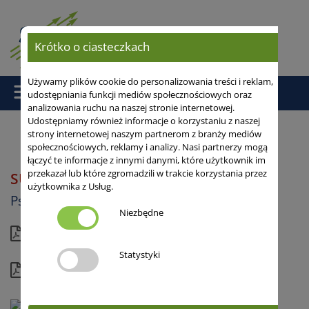
Krótko o ciasteczkach
Używamy plików cookie do personalizowania treści i reklam,
udostępniania funkcji mediów społecznościowych oraz
analizowania ruchu na naszej stronie internetowej.
Udostępniamy również informacje o korzystaniu z naszej
strony internetowej naszym partnerom z branży mediów
społecznościowych, reklamy i analizy. Nasi partnerzy mogą
Strona główna
/
/ SU ATLETUS
łączyć te informacje z innymi danymi, które użytkownik im
przekazał lub które zgromadzili w trakcie korzystania przez
SU ATLETUS
Tradycyjne źdźbło
użytkownika z Usług.
Pszenżyto ozime
Niezbędne
Aktualna karta
Statystyki
Kompletny profil