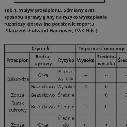
Tab.1. Wpływ przedplonu, odmiany oraz
sposobu uprawy gleby na ryzyko wystąpienia
fuzariozy kłosów (na podstawie raportu
Pflanzenschutzamt Hannover, LWK Nds.)
Czynnik
Odporność odmiany n
Rodzaj
Średnio-
Przedplon
Ryzyko
Wysoka
Śre
uprawy
wysoka
Bardzo
Orka
--
--
-
wysokie
Kukurydza
Bezorkowo
Wysokie
0
0
Zboża
Bezorkowo
Średnie
+
0
Burak
Bezorkowo
Średnie
+
0
cukrowy
Średnie
Zboża
Orka
do
++
+