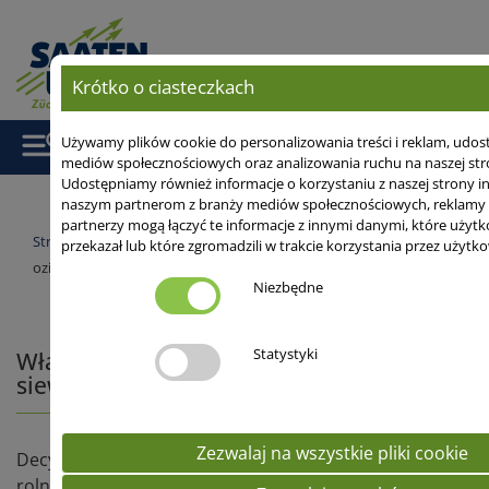
Krótko o ciasteczkach
Używamy plików cookie do personalizowania treści i reklam, udost
mediów społecznościowych oraz analizowania ruchu na naszej stro
Udostępniamy również informacje o korzystaniu z naszej strony i
naszym partnerom z branży mediów społecznościowych, reklamy i 
partnerzy mogą łączyć te informacje z innymi danymi, które użyt
Strona główna
/
Serwis
/
Artykuly
/ Właściwy dobór pszenicy
przekazał lub które zgromadzili w trakcie korzystania przez użytko
ozimej do siewu po kukurydzy.
Niezbędne
Statystyki
Właściwy dobór pszenicy ozimej do
siewu po kukurydzy.
Zezwalaj na wszystkie pliki cookie
Decydując się na uprawę kukurydzy na ziarno,
rolnik musi liczyć się z tym, że jest to relatywnie