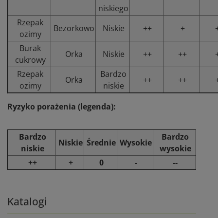
niskiego
Rzepak
Bezorkowo
Niskie
++
+
ozimy
Burak
Orka
Niskie
++
++
cukrowy
Rzepak
Bardzo
Orka
++
++
ozimy
niskie
Ryzyko porażenia (legenda):
Bardzo
Bardzo
Niskie
Średnie
Wysokie
niskie
wysokie
++
+
0
-
--
Katalogi