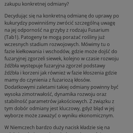
zakupu konkretnej odmiany?
Decydując się na konkretną odmianę do uprawy po
kukurydzy powinniśmy zwrócić szczególną uwagę
na jej odporność na grzyby z rodzaju Fusarium
(Tab1). Patogeny te mogą porażać rośliny już
wczesnych stadium rozwojowych. Mówimy tu o
fazie kiełkowania i wschodów, gdzie może dojść do
fuzaryjnej zgorzeli siewek, kolejno w czasie rozwoju
źdźbła występuje fuzaryjna zgorzel podstawy
źdźbła i korzeni jak również w fazie kłoszenia gdzie
mamy do czynienia z fuzariozą kłosów.
Dodatkowymi zaletami takiej odmiany powinny być
wysoka zimotrwałość, dynamika rozwoju oraz
stabilność parametrów jakościowych. Z związku z
tym dobór odmiany jest kluczowy, gdyż błąd w jej
wyborze może zaważyć o wyniku ekonomicznym.
W Niemczech bardzo duży nacisk kładzie się na