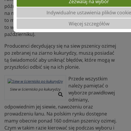
Zezwalaj na wybór
późno schodząca z pola roślina. Niestety z uwagi
Indywidualne ustawienia plików cooki
na niekorzystne warunki atmosferyczne, sytuacja
to może ulec pogłębieniu (tak jak obserwowaliśmy
Więcej szczegółów
to w bieżącym sezonie, we wrześniu oraz
październiku).
Producenci decydujący się na siew pszenicy ozimej
po zebranej na ziarno kukurydzy, muszą posiadać
tą świadomość aby uniknąć błędów, które mogą w
przyszłości odbić się na ich plonie.
Przede wszystkim
należy pamiętać o
Siew w ściernisko po kukurydzy
wyborze prawidłowej
odmiany,
odpowiednim jej siewie, nawożeniu oraz
prowadzeniu łanu. Na polskim rynku dostępne
mamy obecnie ponad 160 odmian pszenicy ozimej.
Czym w takim razie kierować się podczas wyboru i