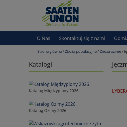
O Nas
Skontaktuj się z nami
Odmi
Strona główna
/
Zboża populacyjne
/
Zboża ozime
/ J
Katalogi
Jęcz
Katalog Międzyplony 2026
LYBER
Katalog Ozimy 2026