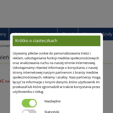
any
Gdzie kupisz nasiona
Serwis
Nasze oddziały
Krótko o ciasteczkach
ęczmień ozimy browarny
Używamy plików cookie do personalizowania treści i
mień ozimy browarny
reklam, udostępniania funkcji mediów społecznościowych
oraz analizowania ruchu na naszej stronie internetowej.
Udostępniamy również informacje o korzystaniu z naszej
strony internetowej naszym partnerom z branży mediów
społecznościowych, reklamy i analizy. Nasi partnerzy mogą
AC
Odmiana 2-rzędowa
łączyć te informacje z innymi danymi, które użytkownik im
przekazał lub które zgromadzili w trakcie korzystania przez
użytkownika z Usług.
Niezbędne
Statystyki