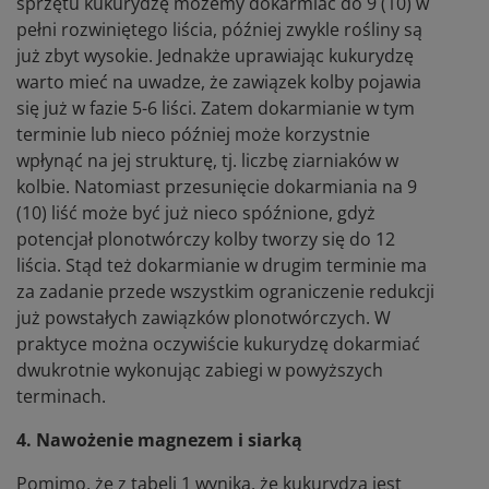
sprzętu kukurydzę możemy dokarmiać do 9 (10) w
pełni rozwiniętego liścia, później zwykle rośliny są
już zbyt wysokie. Jednakże uprawiając kukurydzę
warto mieć na uwadze, że zawiązek kolby pojawia
się już w fazie 5-6 liści. Zatem dokarmianie w tym
terminie lub nieco później może korzystnie
wpłynąć na jej strukturę, tj. liczbę ziarniaków w
kolbie. Natomiast przesunięcie dokarmiania na 9
(10) liść może być już nieco spóźnione, gdyż
potencjał plonotwórczy kolby tworzy się do 12
liścia. Stąd też dokarmianie w drugim terminie ma
za zadanie przede wszystkim ograniczenie redukcji
już powstałych zawiązków plonotwórczych. W
praktyce można oczywiście kukurydzę dokarmiać
dwukrotnie wykonując zabiegi w powyższych
terminach.
4. Nawożenie magnezem i siarką
Pomimo, że z tabeli 1 wynika, że kukurydza jest