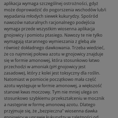
aplikacja wymaga szczególnej ostrożności, gdyż
może doprowadzić do pogorszenia wschodów lub/i
wypadania młodych siewek kukurydzy. Spośród
nawozów naturalnych racjonalnego podejścia
wymaga przede wszystkim wiosenna aplikacja
gnojowicy i pomiotu ptasiego. Nawozy te nie tylko
wymagają starannego wymieszania z glebą ale
również dokładnego dawkowania. Trzeba wiedzieć,
że co najmniej połowa azotu w gnojowicy znajduje
się w formie amonowej, która stosunkowo łatwo
przechodzi w amoniak (pH gnojowicy jest
zasadowe), który z kolei jest toksyczny dla roślin.
Natomiast w pomiocie początkowo mała część
azotu występuje w formie amonowej, a większość
stanowi kwas moczowy. Tym nie mniej ulega on
stosunkowo szybkiemu przekształceniu w mocznik
a następnie w formę amonową azotu. Dlatego
przyjmuje się, że „bezpieczna” wiosenna dawka
gnojowicy w uprawie kukurydzy w zależności od