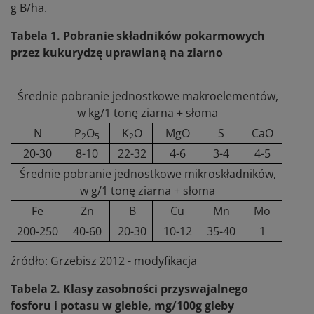
g B/ha.
Tabela 1. Pobranie składników pokarmowych
przez kukurydzę uprawianą na ziarno
Średnie pobranie jednostkowe makroelementów,
w kg/1 tonę ziarna + słoma
N
P
O
K
O
MgO
S
CaO
2
5
2
20-30
8-10
22-32
4-6
3-4
4-5
Średnie pobranie jednostkowe mikroskładników,
w g/1 tonę ziarna + słoma
Fe
Zn
B
Cu
Mn
Mo
200-250
40-60
20-30
10-12
35-40
1
źródło: Grzebisz 2012 - modyfikacja
Tabela 2. Klasy zasobności przyswajalnego
fosforu i potasu w glebie, mg/100g gleby