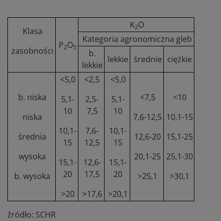
K
O
2
Klasa
Kategoria agronomiczna gleb
P
O
2
5
zasobności
b.
lekkie
średnie
ciężkie
lekkie
<5,0
<2,5
<5,0
b. niska
<7,5
<10
5,1-
2,5-
5,1-
10
7,5
10
niska
7,6-12,5
10,1-15
10,1-
7,6-
10,1-
średnia
12,6-20
15,1-25
15
12,5
15
wysoka
20,1-25
25,1-30
15,1-
12,6-
15,1-
20
17,5
20
b. wysoka
>25,1
>30,1
>20
>17,6
>20,1
źródło: SCHR