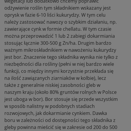
wegetacji lub dodatkowo chcemy poprawić
odżywienie roślin tym składnikiem wskazany jest
oprysk w fazie 6-10 liści kukurydzy. W tym celu
należy zastosować nawozy o szybkim działaniu, np.
zawierające cynk w formie chellatu. W tym czasie
można przeprowadzić 1 lub 2 zabiegi dokarmiania
stosując łącznie 300-500 g Zn/ha. Drugim bardzo
ważnym mikroskładnikiem w nawożeniu kukurydzy
jest bor. Znaczenie tego składnika wynika nie tylko z
niezbędności dla rośliny (pełni w niej bardzo wiele
funkcji, co między innymi korzystnie przekłada się
na ilość zawiązanych ziarniaków w kolbie), lecz
także z generalnie niskiej zasobności gleb w
naszym kraju (około 80% gruntów rolnych w Polsce
jest uboga w bor). Bor stosuje się przede wszystkim
w sposób nalistny w podobnych stadiach
rozwojowych, jak dokarmianie cynkiem. Dawka
boru w zależności od dostępności tego składnika z
gleby powinna mieścić się w zakresie od 200 do 500