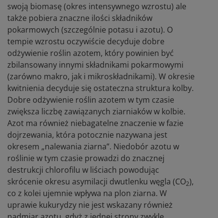
swoją biomasę (okres intensywnego wzrostu) ale
także pobiera znaczne ilości składników
pokarmowych (szczególnie potasu i azotu). O
tempie wzrostu oczywiście decyduje dobre
odżywienie roślin azotem, który powinien być
zbilansowany innymi składnikami pokarmowymi
(zarówno makro, jak i mikroskładnikami). W okresie
kwitnienia decyduje się ostateczna struktura kolby.
Dobre odżywienie roślin azotem w tym czasie
zwiększa liczbę zawiązanych ziarniaków w kolbie.
Azot ma również niebagatelne znaczenie w fazie
dojrzewania, która potocznie nazywana jest
okresem „nalewania ziarna”. Niedobór azotu w
roślinie w tym czasie prowadzi do znacznej
destrukcji chlorofilu w liściach powodując
skrócenie okresu asymilacji dwutlenku węgla (CO
),
2
co z kolei ujemnie wpływa na plon ziarna. W
uprawie kukurydzy nie jest wskazany również
nadmiar azotu, gdyż z jednej strony zwykle