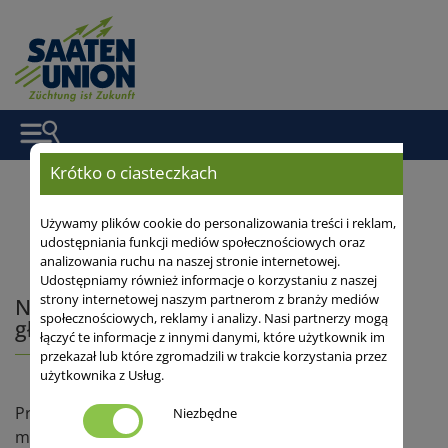
Krótko o ciasteczkach
Strona główna
/
Serwis
/
Artykuly
/ Nawożenie kukurydzy a jej
Używamy plików cookie do personalizowania treści i reklam,
udostępniania funkcji mediów społecznościowych oraz
wschody - główne błędy…. – Dr Witold Szczepaniak
analizowania ruchu na naszej stronie internetowej.
Udostępniamy również informacje o korzystaniu z naszej
strony internetowej naszym partnerom z branży mediów
Nawożenie kukurydzy a jej wschody -
społecznościowych, reklamy i analizy. Nasi partnerzy mogą
główne błędy - dr Witold Szczepaniak
łączyć te informacje z innymi danymi, które użytkownik im
przekazał lub które zgromadzili w trakcie korzystania przez
użytkownika z Usług.
Przystępując do uprawy kukurydzy trzeba
Niezbędne
mieć na uwadze, że zalicza się ona do roślin