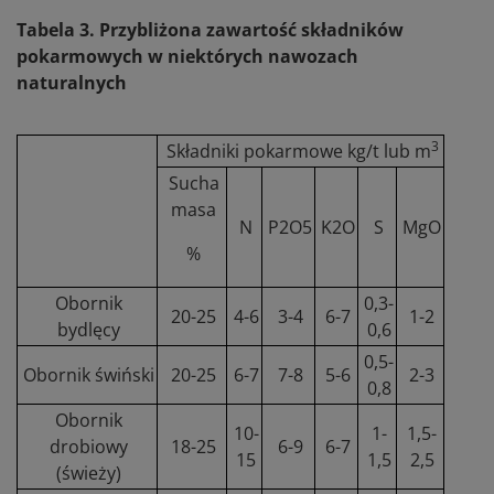
Tabela 3. Przybliżona zawartość składników
pokarmowych w niektórych nawozach
naturalnych
3
Składniki pokarmowe kg/t lub m
Sucha
masa
N
P2O5
K2O
S
MgO
%
Obornik
0,3-
20-25
4-6
3-4
6-7
1-2
bydlęcy
0,6
0,5-
Obornik świński
20-25
6-7
7-8
5-6
2-3
0,8
Obornik
10-
1-
1,5-
drobiowy
18-25
6-9
6-7
15
1,5
2,5
(świeży)