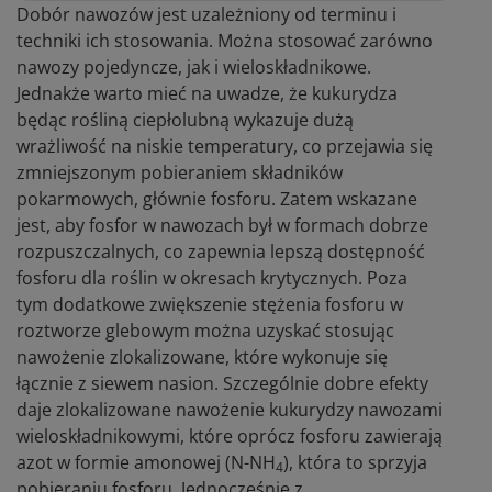
Dobór nawozów jest uzależniony od terminu i
techniki ich stosowania. Można stosować zarówno
nawozy pojedyncze, jak i wieloskładnikowe.
Jednakże warto mieć na uwadze, że kukurydza
będąc rośliną ciepłolubną wykazuje dużą
wrażliwość na niskie temperatury, co przejawia się
zmniejszonym pobieraniem składników
pokarmowych, głównie fosforu. Zatem wskazane
jest, aby fosfor w nawozach był w formach dobrze
rozpuszczalnych, co zapewnia lepszą dostępność
fosforu dla roślin w okresach krytycznych. Poza
tym dodatkowe zwiększenie stężenia fosforu w
roztworze glebowym można uzyskać stosując
nawożenie zlokalizowane, które wykonuje się
łącznie z siewem nasion. Szczególnie dobre efekty
daje zlokalizowane nawożenie kukurydzy nawozami
wieloskładnikowymi, które oprócz fosforu zawierają
azot w formie amonowej (N-NH
), która to sprzyja
4
pobieraniu fosforu. Jednocześnie z