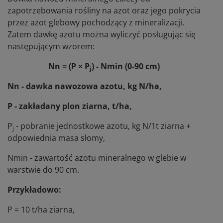
zapotrzebowania rośliny na azot oraz jego pokrycia
przez azot glebowy pochodzący z mineralizacji.
Zatem dawkę azotu można wyliczyć posługując się
następującym wzorem:
Nn = (P × P
) - Nmin (0-90 cm)
j
Nn - dawka nawozowa azotu, kg N/ha,
P - zakładany plon ziarna, t/ha,
P
- pobranie jednostkowe azotu, kg N/1t ziarna +
j
odpowiednia masa słomy,
Nmin - zawartość azotu mineralnego w glebie w
warstwie do 90 cm.
Przykładowo:
P = 10 t/ha ziarna,