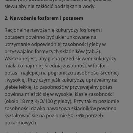
siewu aby nie zakłócić podsiąkania wody.
2. Nawożenie fosforem i potasem
Racjonalne nawożenie kukurydzy fosforem i
potasem powinno być ukierunkowane na
utrzymanie odpowiedniej zasobności gleby w
przyswajalne formy tych składników (tab.2).
Wskazane jest, aby gleba przed siewem kukurydzy
miała co najmniej średnią zasobność w fosfor i
potas - najlepiej na pograniczu zasobności średniej
i wysokiej. Przy czym jeśli kukurydzę uprawiamy na
glebie lekkiej to zasobność w przyswajalny potas
powinna mieścić się w wysokiej klasie zasobności
(około 18 mg K
O/100 g gleby). Przy takim poziomie
2
zasobności dawka nawozowa składników powinna
kształtować się na poziomie 50-75% potrzeb
pokarmowych.