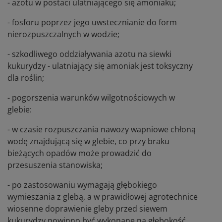
- azotu w postaci ulatniającego się amoniaku;
- fosforu poprzez jego uwstecznianie do form
nierozpuszczalnych w wodzie;
- szkodliwego oddziaływania azotu na siewki
kukurydzy - ulatniający się amoniak jest toksyczny
dla roślin;
- pogorszenia warunków wilgotnościowych w
glebie:
- w czasie rozpuszczania nawozy wapniowe chłoną
wodę znajdującą się w glebie, co przy braku
bieżących opadów może prowadzić do
przesuszenia stanowiska;
- po zastosowaniu wymagają głębokiego
wymieszania z glebą, a w prawidłowej agrotechnice
wiosenne doprawienie gleby przed siewem
kukurydzy powinno być wykonane na głębokość