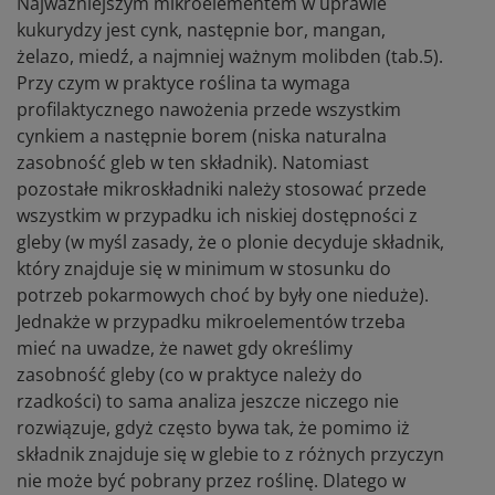
Najważniejszym mikroelementem w uprawie
kukurydzy jest cynk, następnie bor, mangan,
żelazo, miedź, a najmniej ważnym molibden (tab.5).
Przy czym w praktyce roślina ta wymaga
profilaktycznego nawożenia przede wszystkim
cynkiem a następnie borem (niska naturalna
zasobność gleb w ten składnik). Natomiast
pozostałe mikroskładniki należy stosować przede
wszystkim w przypadku ich niskiej dostępności z
gleby (w myśl zasady, że o plonie decyduje składnik,
który znajduje się w minimum w stosunku do
potrzeb pokarmowych choć by były one nieduże).
Jednakże w przypadku mikroelementów trzeba
mieć na uwadze, że nawet gdy określimy
zasobność gleby (co w praktyce należy do
rzadkości) to sama analiza jeszcze niczego nie
rozwiązuje, gdyż często bywa tak, że pomimo iż
składnik znajduje się w glebie to z różnych przyczyn
nie może być pobrany przez roślinę. Dlatego w