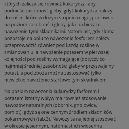
których zalicza się również kukurydza, aby
podnieść zasobność gleby, gdyż kukurydza należy
do roślin, które w dużym stopniu reagują zarówno
na poziom zasobności gleby, jak i na bieżące
nawożenie tymi składnikami. Natomiast, gdy słoma
pozostaje na polu to nawożenie fosforem należy
przeprowadzić również pod każdą roślinę w
zmianowaniu, a nawożenie potasem w pierwszej
kolejności pod rośliny wymagające (dotyczy co
najmniej średniej zasobności gleby w przyswajalny
potas), a pod zboża można zastosować tylko
niewielkie nawożenie startowe tym składnikiem.
Na poziom nawożenia kukurydzy fosforem i
potasem istotny wpływ ma również stosowanie
nawozów naturalnych (obornik, gnojowica,
pomiot), gdyż są one cennym źródłem składników
pokarmowych (tab.3). Nawozy te najlepiej stosować
w okresie jesiennym, natomiast ich wiosenna