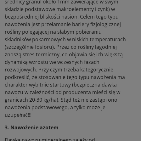
średnicy granul około 1mm zawierające w swym
składzie podstawowe makroelementy i cynk) w
bezpośredniej bliskości nasion. Celem tego typu
nawożenia jest przełamanie bariery fizjologicznej
rośliny polegającej na słabym pobieraniu
składników pokarmowych w niskich temperaturach
(szczególnie fosforu). Przez co rośliny łagodniej
znoszą stres termiczny, co objawia się ich większą
dynamiką wzrostu we wczesnych fazach
rozwojowych. Przy czym trzeba kategorycznie
podkreślić, że stosowanie tego typu nawożenia ma
charakter wybitnie startowy (bezpieczna dawka
nawozu w zależności od producenta mieści się w
granicach 20-30 kg/ha). Stąd też nie zastąpi ono
nawożenia podstawowego, a tylko może je
uzupełnić!!!
3. Nawożenie azotem
Dawka nawozu mineralnego zależy od