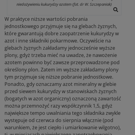
niedożywieniu kukurydzy azotem (fot. dr W. Szczepaniak)
W praktyce niższe wartości pobrania
jednostkowego przyjmuje się na glebach żyznych,
które gwarantują dobre zaopatrzenie kukurydzy w
azot i inne składniki pokarmowe. Oczywiście na
glebach żyznych zakładamy jednocześnie wyższe
plony, gdyż trzeba mieć na uwadze, że nawożenie
azotem powinno być zawsze przeprowadzone pod
określony plon. Zatem im wyższe zakładamy plony
tym przyjmuje się niższe pobranie jednostkowe.
Ponadto, gdy oznaczamy azot mineralny w glebie
przed siewem kukurydzy w stanowiskach żyznych
(bogatych w azot organiczny) oznaczoną zawartość
można przemnożyć razy współczynnik 1,5, gdyż
największe tempo uwalniania tego składnika zwykle
występuje od czerwca do sierpnia włącznie (pod
warunkiem, że jest ciepło i umiarkowanie wilgotno),
tj. w miesiącach największego zapotrzebowania