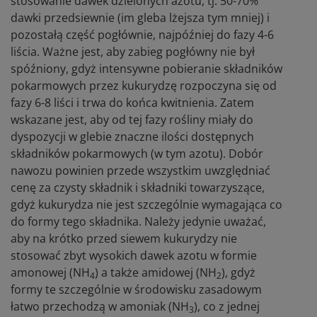
stosowanie dawek dzielonych azotu, tj. 50-70%
dawki przedsiewnie (im gleba lżejsza tym mniej) i
pozostałą część pogłównie, najpóźniej do fazy 4-6
liścia. Ważne jest, aby zabieg pogłówny nie był
spóźniony, gdyż intensywne pobieranie składników
pokarmowych przez kukurydzę rozpoczyna się od
fazy 6-8 liści i trwa do końca kwitnienia. Zatem
wskazane jest, aby od tej fazy rośliny miały do
dyspozycji w glebie znaczne ilości dostępnych
składników pokarmowych (w tym azotu). Dobór
nawozu powinien przede wszystkim uwzględniać
cenę za czysty składnik i składniki towarzyszące,
gdyż kukurydza nie jest szczególnie wymagająca co
do formy tego składnika. Należy jedynie uważać,
aby na krótko przed siewem kukurydzy nie
stosować zbyt wysokich dawek azotu w formie
amonowej (NH
) a także amidowej (NH
), gdyż
4
2
formy te szczególnie w środowisku zasadowym
łatwo przechodzą w amoniak (NH
), co z jednej
3