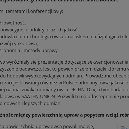
i tematami konferencji były:
drowotność,
nnowacyjne produkty oraz ich jakość,
odowla i biotechnologia owsa z naciskiem na fizjologie i tole
ozwój rynku owsa,
gronomia i metody uprawy.
o wyróżniały się prezentacje dotyczące sekwencjonowan
zyszenie badawcze. Jest to pewien przełom dzięki któremu w
i do hodowli wysokowydajnych odmian. Prowadzone obecnie
 zarejestrowanej również w Polsce odmiany owsa jakości
ej na mączniaka odmiany owsa DELFIN. Dzięki tym badani
a owsa w SAATEN-UNION. Pozwoli to na udostępnienie pro
to nowych i lepszych odmian.
żność między powierzchnią upraw a popytem wciąż roś
na powierzchnia upraw owsa powoli maleje,