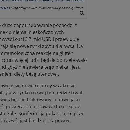
TRALIA
eksportuje owies również pod postacią siana.
 duże zapotrzebowanie pochodzi z
rynek o niemal nieskończonych
 wysokości 3,7 mld USD i przewiduje
erają się nowe rynki zbytu dla owsa. Na
toimmunologiczną reakcję na gluten.
i coraz więcej ludzi będzie potrzebowało
 gdyż nie zawiera tego białka i jest
eniem diety bezglutenowej.
towuje się nowe rekordy w zakresie
lityków rynku rozwój ten będzie trwał
 owies będzie traktowany cenowo jako
ój powierzchni upraw w stosunku do
arzałe. Konferencja pokazała, że przy
 rozwój jest bardziej niż pewny.