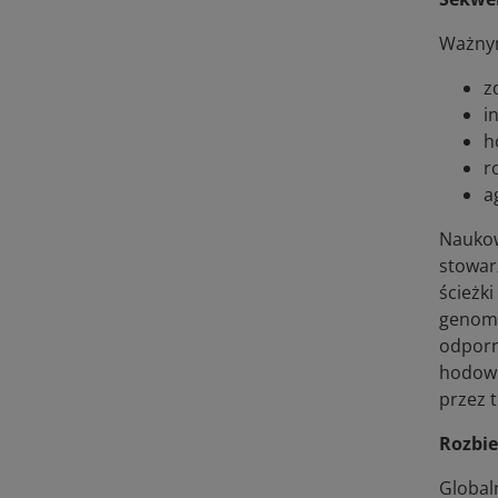
Ważnym
z
i
h
r
a
Naukow
stowar
ścieżk
genomu
odporn
hodowl
przez 
Rozbie
Global