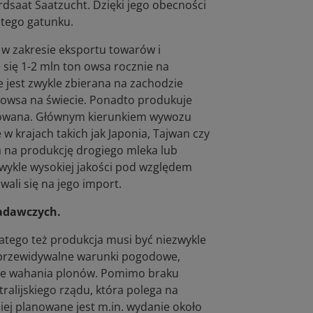
dsaat Saatzucht. Dzięki jego obecności
tego gatunku.
 w zakresie eksportu towarów i
 się 1-2 mln ton owsa rocznie na
e jest zwykle zbierana na zachodzie
m owsa na świecie. Ponadto produkuje
ortowana. Głównym kierunkiem wywozu
 w krajach takich jak Japonia, Tajwan czy
 na produkcję drogiego mleka lub
zwykle wysokiej jakości pod względem
ali się na jego import.
badawczych.
latego też produkcja musi być niezwykle
eprzewidywalne warunki pogodowe,
ilne wahania plonów. Pomimo braku
stralijskiego rządu, która polega na
iej planowane jest m.in. wydanie około