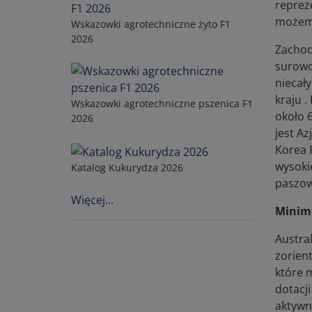
reprez
możemy
Wskazowki agrotechniczne żyto F1
2026
Zachod
surowc
niecały
kraju 
Wskazowki agrotechniczne pszenica F1
około 
2026
jest Az
Korea 
wysoki
Katalog Kukurydza 2026
paszow
Więcej...
Minima
Austra
zorien
które 
dotacji
aktywn