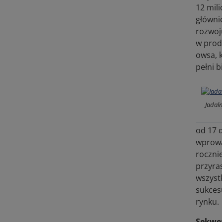
12 mil
główni
rozwoj
w prod
owsa, 
pełni 
Jadal
od 17 
wprowa
roczni
przyra
wszyst
sukcesu
rynku.
Sekwe