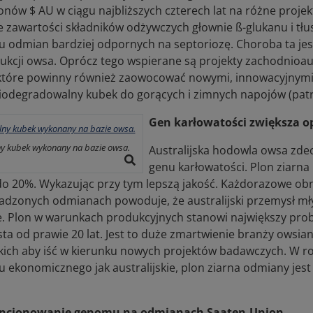
ionów $ AU w ciągu najbliższych czterech lat na różne proj
e zawartości składników odżywczych głownie ß-glukanu i t
u odmian bardziej odpornych na septoriozę. Choroba ta jest
ukcji owsa. Oprócz tego wspierane są projekty zachodnioau
które powinny również zaowocować nowymi, innowacyjnymi p
biodegradowalny kubek do gorących i zimnych napojów (patrz
Gen karłowatości zwiększa 
ny kubek wykonany na bazie owsa.
Australijska hodowla owsa zd
genu karłowatości. Plon ziarn
do 20%. Wykazując przy tym lepszą jakość. Każdorazowe obn
dzonych odmianach powoduje, że australijski przemysł mły
e. Plon w warunkach produkcyjnych stanowi największy proble
sta od prawie 20 lat. Jest to duże zmartwienie branży owsia
kich aby iść w kierunku nowych projektów badawczych. W ro
 ekonomicznego jak australijskie, plon ziarna odmiany jest 
ncjonowanie genomu na odmianach Saaten-Union.