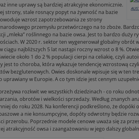
aż inne uprawy są bardziej atrakcyjne ekonomicznie.
AUS
ej strony, stale rosnący popyt na żywność na bazie
owoduje wzrost zapotrzebowania ze strony
narodowego przemysłu przetwórczego na to zboże. Bardzo
cji „mleka” roślinnego na bazie owsa. Jest to bardzo duży 
ościach. W 2020 r. sektor ten wygenerował globalny obrót w
 w ciągu najbliższych 5 lat nastąpi roczny wzrost o 8 %. Otwi
wiecie około 1 do 2 % populacji cierpi na celiakię, czyli au
y jest to choroba, która wykazuje tendencję wzrostową czyl
tów bezglutenowych. Owies doskonale wpisuje się w ten trend
o uprawiany w Europie. A co tym idzie jest cennym uzupełni
przeżywa rozkwit we wszystkich dziedzinach - co roku odno
arzania, obrotów i wielkości sprzedaży. Według znanych ana
mniej do roku 2028. Na konferencji podkreślono, że dopóki
paszowe a nie konsumpcyjne, dopóty odwrotny będzie rozw
ści przerobu. Poprzednie modele cenowe uważa się za przest
ej atrakcyjność owsa i zaangażowaniu w jego dalszy globalny