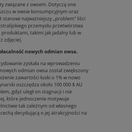
ekty związane z owsem. Dotyczą one
łuszczu w owsie konsumpcyjnym oraz
 stanowi najważniejszy „problem” liści
stralijskiego przemysłu przetwórstwa
roduktami, takimi jak jadalny lub w
 zdjęcie).
opłacalność nowych odmian owsa.
ecydowanie zyskała na wprowadzeniu
a nowych odmian owsa został zwiększony
iżenie zawartości łuski o 1% w nowo
narski oszczędza około 100 000 $ AU
m, gdyż uległ on stagnacji i nie
nej, które jednoczenie motywuje
lnictwie tak zależnym od własnego
cechą decydującą o jej atrakcyjności na