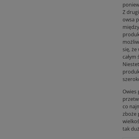
poniew
Z drugi
owsa p
między
produk
możliw
się, że
całym ś
Niestet
produk
szerok
Owies 
przetw
co naj
zboże 
wielko
tak duż