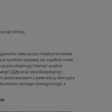
rancje stresu,
ia genomu owsa przez międzynarodowe
 przyszłości pojawią się zupełnie nowe
 prace obejmują również analizę
owego
LION
oraz wysokowydajnej i
om podstawowym z pewnością skorzysta
ducentom postępu biologicznego a
nie