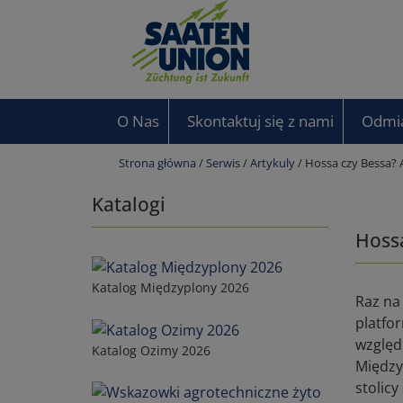
O Nas
Skontaktuj się z nami
Odmi
Strona główna
/
Serwis
/
Artykuly
/ Hossa czy Bessa? 
Katalogi
Hossa
Katalog Międzyplony 2026
Raz na
platfo
względ
Katalog Ozimy 2026
Między
stolic