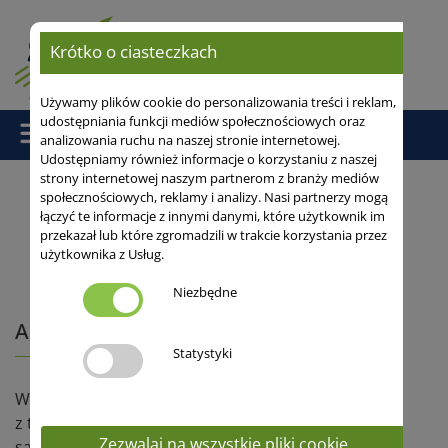
Krótko o ciasteczkach
Używamy plików cookie do personalizowania treści i reklam,
udostępniania funkcji mediów społecznościowych oraz
analizowania ruchu na naszej stronie internetowej.
Udostępniamy również informacje o korzystaniu z naszej
strony internetowej naszym partnerom z branży mediów
społecznościowych, reklamy i analizy. Nasi partnerzy mogą
łączyć te informacje z innymi danymi, które użytkownik im
Strona główna
/
Serwis
/
Artykuly
/ ADMONT A/B - Stres go nie
przekazał lub które zgromadzili w trakcie korzystania przez
rusza
użytkownika z Usług.
Niezbędne
ADMONT A/B - Stres go nie rusza
Statystyki
W Polsce posiadamy 18 759 797 ha użytków ornych
z tego grunty rolne stanowią 13 634 967 reszta to
Zezwalaj na wszystkie pliki cookie
sady, łaki oraz pastwiska trwałe, nieużytki i inne.