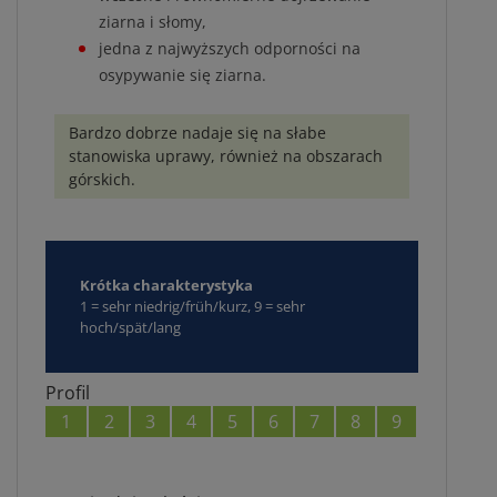
ziarna i słomy,
jedna z najwyższych odporności na
osypywanie się ziarna.
Bardzo dobrze nadaje się na słabe
stanowiska uprawy, również na obszarach
górskich.
Krótka charakterystyka
1 = sehr niedrig/früh/kurz, 9 = sehr
hoch/spät/lang
Profil
1
2
3
4
5
6
7
8
9