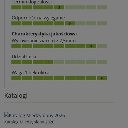
Termin dojrzałości
5
Odporność na wyleganie
6
Charakterystyka jakościowa
Wyrównanie ziarna (> 2,5mm)
8
Udział łuski
4
Waga 1 hektolitra
9
Katalogi
Katalog Międzyplony 2026