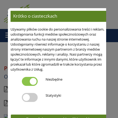
Krótko o ciasteczkach
Używamy plików cookie do personalizowania treści i reklam,
udostępniania funkcji mediów społecznościowych oraz
analizowania ruchu na naszej stronie internetowej.
Udostępniamy również informacje o korzystaniu z naszej
strony internetowej naszym partnerom z branży mediów
społecznościowych, reklamy i analizy. Nasi partnerzy mogą
Strona główna
/
Owies
/ PERUN
łączyć te informacje z innymi danymi, które użytkownik im
przekazał lub które zgromadzili w trakcie korzystania przez
PERUN
użytkownika z Usług.
Owies jary
Niezbędne
Aktualna karta
Statystyki
Kompletny profil