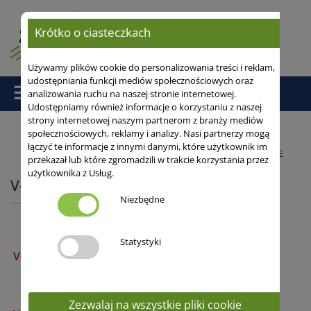
Krótko o ciasteczkach
Używamy plików cookie do personalizowania treści i reklam,
udostępniania funkcji mediów społecznościowych oraz
analizowania ruchu na naszej stronie internetowej.
Udostępniamy również informacje o korzystaniu z naszej
strony internetowej naszym partnerom z branży mediów
społecznościowych, reklamy i analizy. Nasi partnerzy mogą
łączyć te informacje z innymi danymi, które użytkownik im
Strona główna
/
Odmiany
/ V-Max® LUNDSGAARDER GEMENGE
przekazał lub które zgromadzili w trakcie korzystania przez
użytkownika z Usług.
V-Max®
Niezbędne
Statystyki
V-Max® WICKROGGEN
Zezwalaj na wszystkie pliki cookie