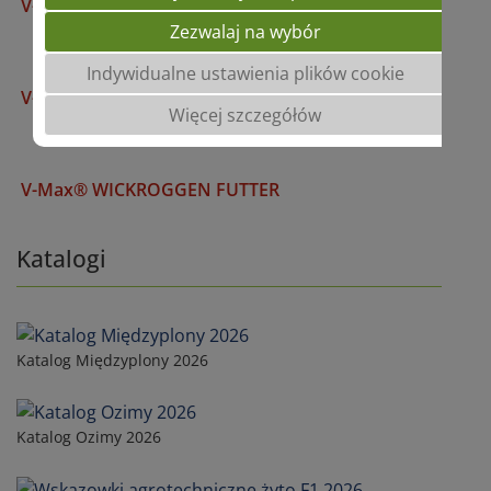
V-Max® BIOMASS
PL
Zezwalaj na wybór
Indywidualne ustawienia plików cookie
V-Max® LUNDSGAARDER GEMENGE
Więcej szczegółów
V-Max® WICKROGGEN FUTTER
Katalogi
Katalog Międzyplony 2026
Katalog Ozimy 2026