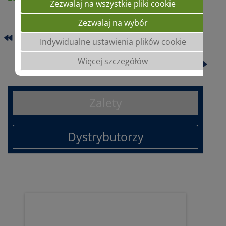
Zezwalaj na wszystkie pliki cookie
Zezwalaj na wybór
V-Max® WICKROGGEN
Indywidualne ustawienia plików cookie
Więcej szczegółów
V-Max® LUNDSGAARDER GEMENGE
Zalety
Dystrybutorzy