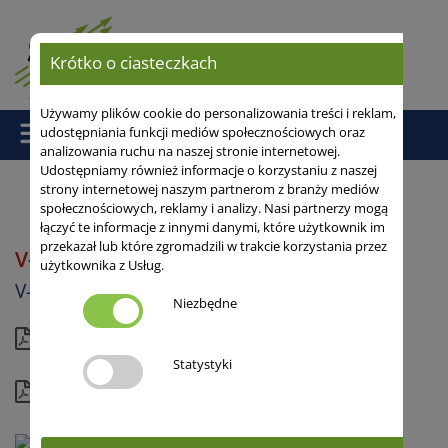
Krótko o ciasteczkach
Używamy plików cookie do personalizowania treści i reklam,
udostępniania funkcji mediów społecznościowych oraz
analizowania ruchu na naszej stronie internetowej.
Udostępniamy również informacje o korzystaniu z naszej
strony internetowej naszym partnerom z branży mediów
społecznościowych, reklamy i analizy. Nasi partnerzy mogą
Strona główna
/ V-Max® BIOMASS
łączyć te informacje z innymi danymi, które użytkownik im
przekazał lub które zgromadzili w trakcie korzystania przez
V-Max® BIOMASS
PL
użytkownika z Usług.
V-Max®
Niezbędne
Aktualna karta
Statystyki
Kompletny profil