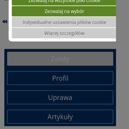
Zezwalaj na wszystkie pliki cookie
Zezwalaj na wybór
TIFFANY
Indywidualne ustawienia plików cookie
Więcej szczegółów
TRUMPET
Zalety
Profil
Uprawa
Artykuły