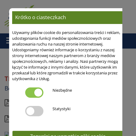
Krótko o ciasteczkach
Używamy plików cookie do personalizowania treści i reklam,
udostępniania funkcji mediów społecznościowych oraz
analizowania ruchu na naszej stronie internetowej.
Udostępniamy również informacje o korzystaniu z naszej
strony internetowej naszym partnerom z branży mediów
społecznościowych, reklamy i analizy. Nasi partnerzy mogą
łączyć te informacje z innymi danymi, które użytkownik im
Strona główna
/
Bobik
/ TRUMPET
przekazał lub które zgromadzili w trakcie korzystania przez
TRUMPET
użytkownika z Usług.
Wysokotaninowy
Bobik jary
Niezbędne
Aktualna karta
Statystyki
Kompletny profil