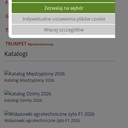
FANFARE
Wysokotaninowy
Zezwalaj na wybór
GENIUS
Wysokotaninowy
Indywidualne ustawienia plików cookie
Więcej szczegółów
TIFFANY
Wysokotaninowy
TRUMPET
Wysokotaninowy
Katalogi
Katalog Międzyplony 2026
Katalog Ozimy 2026
Wskazowki agrotechniczne żyto F1 2026