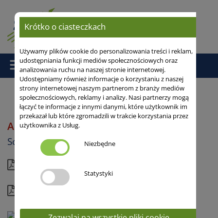
Krótko o ciasteczkach
Używamy plików cookie do personalizowania treści i reklam,
udostępniania funkcji mediów społecznościowych oraz
analizowania ruchu na naszej stronie internetowej.
Udostępniamy również informacje o korzystaniu z naszej
strony internetowej naszym partnerom z branży mediów
społecznościowych, reklamy i analizy. Nasi partnerzy mogą
łączyć te informacje z innymi danymi, które użytkownik im
Strona główna
/
Soja
/ ARNOLD (CH22642)
przekazał lub które zgromadzili w trakcie korzystania przez
ARNOLD
użytkownika z Usług.
Soja
Niezbędne
Aktualna karta
Statystyki
Kompletny profil
Zezwalaj na wszystkie pliki cookie