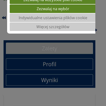
Zezwalaj na wybór
ACHILLEA
Indywidualne ustawienia plików cookie
Więcej szczegółów
KAROK
Zalety
Profil
Wyniki