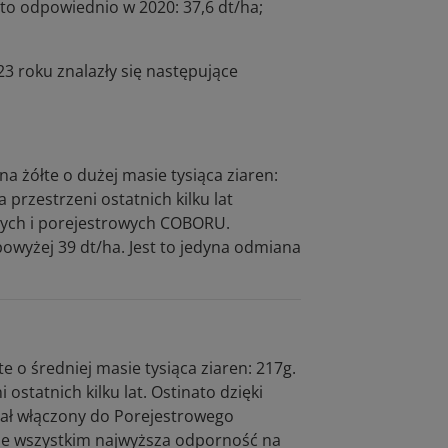
o odpowiednio w 2020: 37,6 dt/ha;
 roku znalazły się następujące
 żółte o dużej masie tysiąca ziaren:
przestrzeni ostatnich kilku lat
ych i porejestrowych COBORU.
powyżej 39 dt/ha. Jest to jedyna odmiana
 o średniej masie tysiąca ziaren: 217g.
statnich kilku lat. Ostinato dzięki
ł włączony do Porejestrowego
e wszystkim najwyższa odporność na