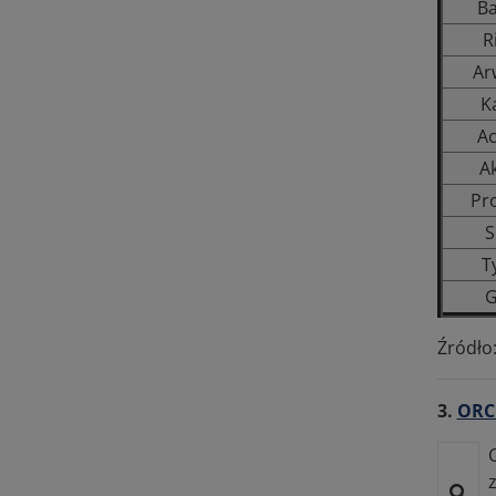
Ba
R
Ar
K
Ac
A
Pr
S
T
G
Źródło
3.
ORC