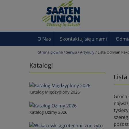
O Nas
Skontaktuj się z nami
Odmi
Strona główna
/
Serwis
/
Artykuly
/ Lista Odmian Re
Katalogi
List
Katalog Międzyplony 2026
Groch s
najważ
tysięc
Katalog Ozimy 2026
szereg
pozost