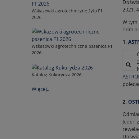
Doświa
2021: 4
Wskazowki agrotechniczne żyto F1
2026
W tym 
odmian
1.
AST
Wskazowki agrotechniczne pszenica F1
2026
Katalog Kukurydza 2026
ASTRO
poleca
Więcej...
2.
OST
Odmian
Jeden z
rewela
Doświa