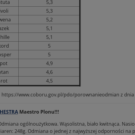
tuta
5,3
ivoli
5,3
wena
5,2
azek
5,1
hille
5,1
kord
5
osper
5
pot
4,9
ytan
4,6
rot
4,5
: https://www.coboru.gov.pl/pdo/porownanieodmian z dnia 
HESTRA
Maestro Plonu!!!
Odmiana ogólnoużytkowa. Wąsolistna, biało kwitnąca. Nasion
ziaren: 248g. Odmiana o jednej z najwyższej odporności na 