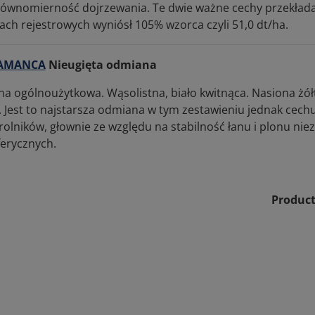
równomierność dojrzewania. Te dwie ważne cechy przekładaj
ach rejestrowych wyniósł 105% wzorca czyli 51,0 dt/ha.
AMANCA
Nieugięta odmiana
a ogólnoużytkowa. Wąsolistna, biało kwitnąca. Nasiona żółt
. Jest to najstarsza odmiana w tym zestawieniu jednak cech
rolników, głownie ze względu na stabilność łanu i plonu ni
erycznych.
Product