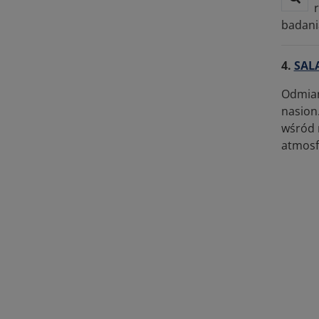
badani
4.
SAL
Odmian
nasion
wśród 
atmosf