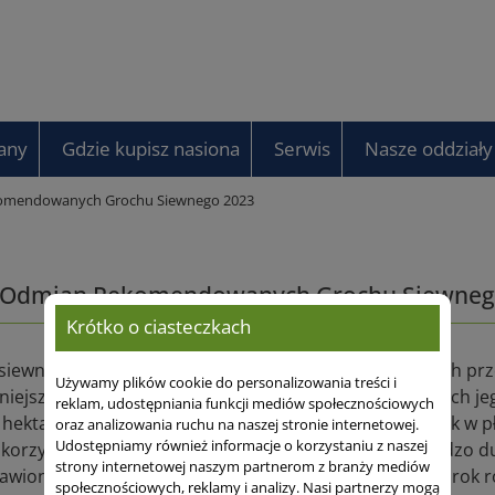
any
Gdzie kupisz nasiona
Serwis
Nasze oddziały
komendowanych Grochu Siewnego 2023
a Odmian Rekomendowanych Grochu Siewneg
Krótko o ciasteczkach
iewny jest jednym z nielicznych wśród gatunków jarych przeż
Używamy plików cookie do personalizowania treści i
niejszych gatunków roślin bobowatych grubonasiennych jeg
reklam, udostępniania funkcji mediów społecznościowych
y hektarów. Producenci coraz częściej widzą ten gatunek w 
oraz analizowania ruchu na naszej stronie internetowej.
Udostępniamy również informacje o korzystaniu z naszej
 korzyści od zwyżki plonu w roślinie następczej po bardzo d
strony internetowej naszym partnerom z branży mediów
awionych na polu. Plonowanie tego gatunku z roku na rok 
społecznościowych, reklamy i analizy. Nasi partnerzy mogą