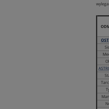
wylega
OD
OST
Si
Me
O
ASTR
St
Tarc
T
Man
N