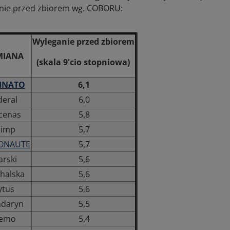
nie przed zbiorem wg. COBORU:
Wyleganie przed zbiorem
MIANA
(skala 9'cio stopniowa)
INATO
6,1
deral
6,0
cenas
5,8
limp
5,7
ONAUTE
5,7
arski
5,6
halska
5,6
ytus
5,6
daryn
5,5
emo
5,4