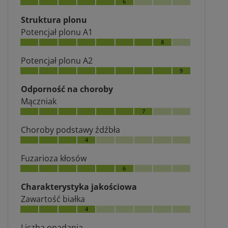
6
Struktura plonu
Potencjał plonu A1
8
Potencjał plonu A2
9
Odporność na choroby
Mączniak
7
Choroby podstawy źdźbła
4
Fuzarioza kłosów
6
Charakterystyka jakościowa
Zawartość białka
4
Liczba opadania