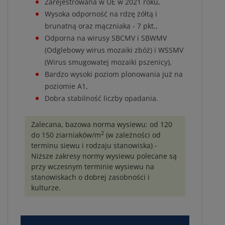
Zarejestrowana w UE w 2021 roku,
Wysoka odporność na rdzę żółtą i
brunatną oraz mączniaka - 7 pkt.,
Odporna na wirusy SBCMV i SBWMV
(Odglebowy wirus mozaiki zbóż) i WSSMV
(Wirus smugowatej mozaiki pszenicy),
Bardzo wysoki poziom plonowania już na
poziomie A1,
Dobra stabilność liczby opadania.
Zalecana, bazowa norma wysiewu: od 120
2
do 150 ziarniaków/m
(w zależności od
terminu siewu i rodzaju stanowiska) -
Niższe zakresy normy wysiewu polecane są
przy wczesnym terminie wysiewu na
stanowiskach o dobrej zasobności i
kulturze.