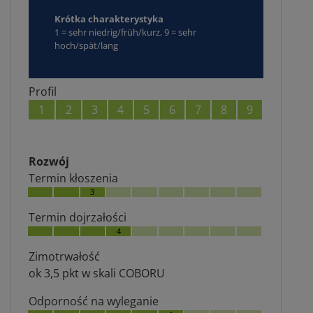
Krótka charakterystyka
1 = sehr niedrig/früh/kurz, 9 = sehr
hoch/spät/lang
Profil
1
2
3
4
5
6
7
8
9
Rozwój
Termin kłoszenia
3
Termin dojrzałości
4
Zimotrwałość
ok 3,5 pkt w skali COBORU
Odporność na wyleganie