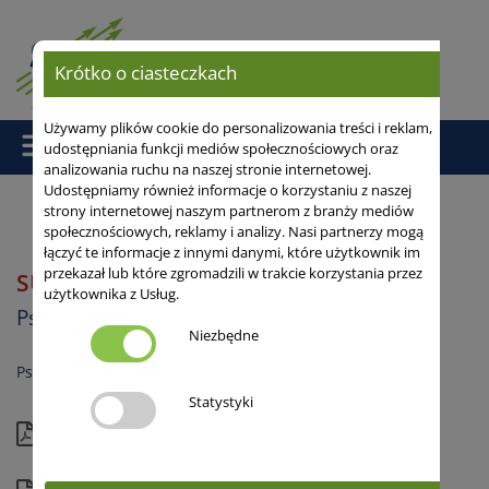
Krótko o ciasteczkach
Używamy plików cookie do personalizowania treści i reklam,
udostępniania funkcji mediów społecznościowych oraz
analizowania ruchu na naszej stronie internetowej.
Udostępniamy również informacje o korzystaniu z naszej
strony internetowej naszym partnerom z branży mediów
społecznościowych, reklamy i analizy. Nasi partnerzy mogą
Strona główna
/
Pszenica Ozima Hybrydowa
/ SU HYCARDI
łączyć te informacje z innymi danymi, które użytkownik im
przekazał lub które zgromadzili w trakcie korzystania przez
SU HYCARDI
B
użytkownika z Usług.
Pszenica ozima hybrydowa
Niezbędne
Pszenica chlebowa
Statystyki
Aktualna karta