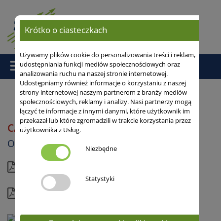
Krótko o ciasteczkach
Używamy plików cookie do personalizowania treści i reklam,
udostępniania funkcji mediów społecznościowych oraz
analizowania ruchu na naszej stronie internetowej.
Udostępniamy również informacje o korzystaniu z naszej
strony internetowej naszym partnerom z branży mediów
społecznościowych, reklamy i analizy. Nasi partnerzy mogą
Strona główna
/
Owies
/ CALEDON
łączyć te informacje z innymi danymi, które użytkownik im
przekazał lub które zgromadzili w trakcie korzystania przez
CALEDON
użytkownika z Usług.
Odmiana żółtoziarnista
Owies jary
Niezbędne
Aktualna karta
Statystyki
Kompletny profil