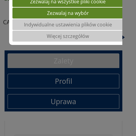
Zezwalaj na wszystkie pliki cookie
Zezwalaj na wybór
CALEDON
Indywidualne ustawienia plików cookie
Więcej szczegółów
LION
Zalety
Profil
Uprawa