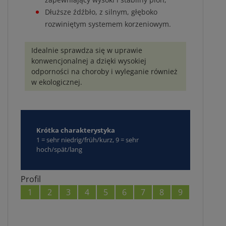
Dłuższe źdźbło, z silnym, głęboko
rozwiniętym systemem korzeniowym.
Idealnie sprawdza się w uprawie
konwencjonalnej a dzięki wysokiej
odporności na choroby i wyleganie również
w ekologicznej.
Krótka charakterystyka
1 = sehr niedrig/früh/kurz, 9 = sehr
hoch/spät/lang
Profil
1
2
3
4
5
6
7
8
9