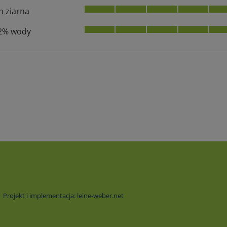
n ziarna
2% wody
Projekt i implementacja: leine-weber.net