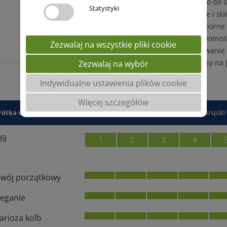
Bardzo plastyczna co do
Statystyki
szczególnie na lekkie i sł
Rośliny wysokie, odporne
Bardzo dobra zdrowotnoś
Zezwalaj na wszystkie pliki cookie
Bardzo dobre oddawanie 
Wysoki plon bio-masy na 
Zezwalaj na wybór
Indywidualne ustawienia plików cookie
Więcej szczegółów
rótka charakterystyka
1 = sehr niedrig/früh/kurz, 9 = sehr hoch/spät
il
1
2
3
4
wój początkowy
eganie
arioza kolb