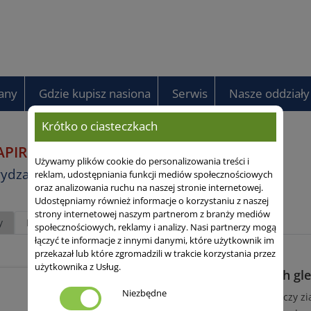
any
Gdzie kupisz nasiona
Serwis
Nasze oddziały
Krótko o ciasteczkach
APIROL
FAO 280
Używamy plików cookie do personalizowania treści i
ydza
reklam, udostępniania funkcji mediów społecznościowych
oraz analizowania ruchu na naszej stronie internetowej.
Udostępniamy również informacje o korzystaniu z naszej
strony internetowej naszym partnerom z branży mediów
y
Profil
Uprawa
Wyniki
Artykuły
społecznościowych, reklamy i analizy. Nasi partnerzy mogą
łączyć te informacje z innymi danymi, które użytkownik im
przekazał lub które zgromadzili w trakcie korzystania przez
użytkownika z Usług.
Zwycięzca na słabych gl
Niezbędne
Mieszaniec pojedynczy zia