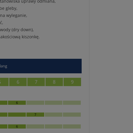
 stanowiska uprawy odmiana,
abe gleby,
 na wyleganie,
ć,
wody (dry down),
jakościową kiszonkę.
/lang
5
6
7
8
9
6
7
6