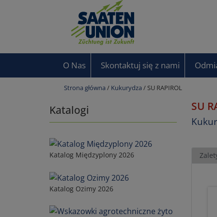
O Nas
Skontaktuj się z nami
Odmi
Strona główna
/
Kukurydza
/ SU RAPIROL
SU R
Katalogi
Kukur
Katalog Międzyplony 2026
Zalet
Katalog Ozimy 2026