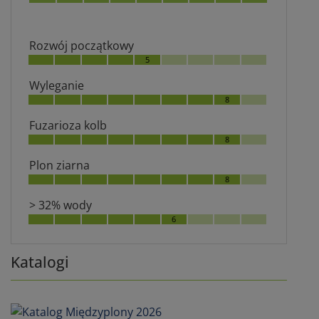
Rozwój początkowy
5
Wyleganie
8
Fuzarioza kolb
8
Plon ziarna
8
> 32% wody
6
Katalogi