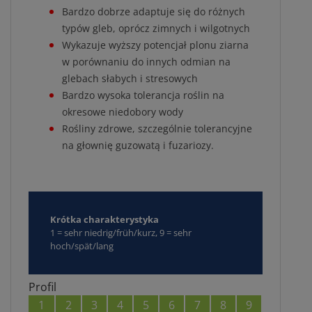
Bardzo dobrze adaptuje się do różnych
typów gleb, oprócz zimnych i wilgotnych
Wykazuje wyższy potencjał plonu ziarna
w porównaniu do innych odmian na
glebach słabych i stresowych
Bardzo wysoka tolerancja roślin na
okresowe niedobory wody
Rośliny zdrowe, szczególnie tolerancyjne
na głownię guzowatą i fuzariozy.
Krótka charakterystyka
1 = sehr niedrig/früh/kurz, 9 = sehr
hoch/spät/lang
Profil
1
2
3
4
5
6
7
8
9