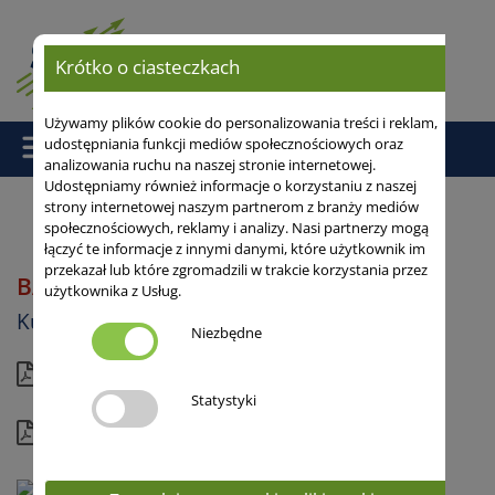
Krótko o ciasteczkach
Używamy plików cookie do personalizowania treści i reklam,
udostępniania funkcji mediów społecznościowych oraz
analizowania ruchu na naszej stronie internetowej.
Udostępniamy również informacje o korzystaniu z naszej
strony internetowej naszym partnerom z branży mediów
społecznościowych, reklamy i analizy. Nasi partnerzy mogą
Strona główna
/
Kukurydza
/ BARINGTON
łączyć te informacje z innymi danymi, które użytkownik im
przekazał lub które zgromadzili w trakcie korzystania przez
BARINGTON
użytkownika z Usług.
FAO 260
Kukurydza
Niezbędne
Aktualna karta
Statystyki
Kompletny profil