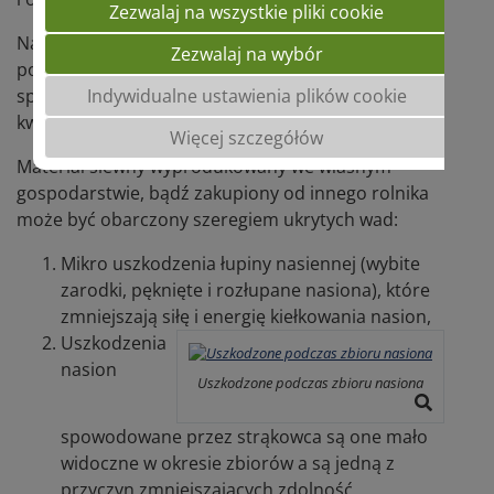
Zezwalaj na wszystkie pliki cookie
Najtańszym i najszybszym sposobem na
Zezwalaj na wybór
podniesienie rentowności gospodarstwa jest zakup
Indywidualne ustawienia plików cookie
sprawdzonego materiału siewnego tzw.
kwalifikowanego.
Więcej szczegółów
Materiał siewny wyprodukowany we własnym
gospodarstwie, bądź zakupiony od innego rolnika
może być obarczony szeregiem ukrytych wad:
Mikro uszkodzenia łupiny nasiennej (wybite
zarodki, pęknięte i rozłupane nasiona), które
zmniejszają siłę i energię kiełkowania nasion,
Uszkodzenia
nasion
Uszkodzone podczas zbioru nasiona
spowodowane przez strąkowca są one mało
widoczne w okresie zbiorów a są jedną z
przyczyn zmniejszających zdolność