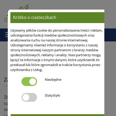
Krótko o ciasteczkach
Używamy plików cookie do personalizowania treści i reklam,
udostępniania funkcji mediów społecznościowych oraz
analizowania ruchu na naszej stronie internetowej.
Udostępniamy również informacje o korzystaniu z naszej
strony internetowej naszym partnerom z branży mediów
społecznościowych, reklamy i analizy. Nasi partnerzy mogą
Strona główna
/
Serwis
/
Artykuly
/ Zacznij od nasion!!!
łączyć te informacje z innymi danymi, które użytkownik im
przekazał lub które zgromadzili w trakcie korzystania przez
użytkownika z Usług.
Zacznij od nasion!!!
Niezbędne
Statystyki
Zbliża się optymalny termin wysiewu grochu
ozimego, dlatego podpowiadamy na co należy
zwrócić uwagę aby uzyskać równomierne wschody
i odpowiednią obsadę