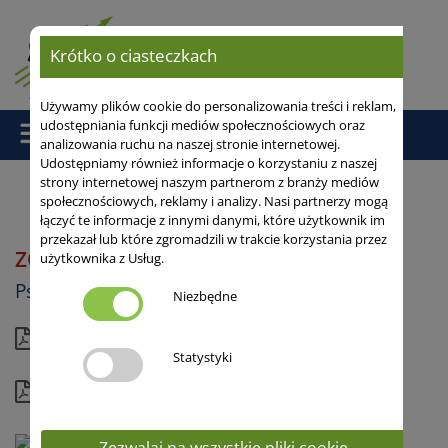
Krótko o ciasteczkach
Używamy plików cookie do personalizowania treści i reklam,
udostępniania funkcji mediów społecznościowych oraz
analizowania ruchu na naszej stronie internetowej.
Udostępniamy również informacje o korzystaniu z naszej
strony internetowej naszym partnerom z branży mediów
społecznościowych, reklamy i analizy. Nasi partnerzy mogą
łączyć te informacje z innymi danymi, które użytkownik im
Strona główna
/
Pszenica Orkisz
/ ZOLLERNPERLE
przekazał lub które zgromadzili w trakcie korzystania przez
ZOLLERNPERLE
użytkownika z Usług.
Pszenica orkisz
Niezbędne
Aktualna karta
Statystyki
Kompletny profil
Zezwalaj na wszystkie pliki cookie