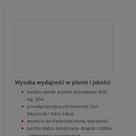
Wysoka wydajność w plonie i jakości
bardzo wysoki poziom plonowania (8/8)
wg. BSA,
ponadprzeciętna zdrowotność liści
(Mączniak i Rdza żółta),
wczesna do średniowczesnej dojrzałość,
bardzo dobra kombinacja długości źdźbła
i odporności na wyleganie,