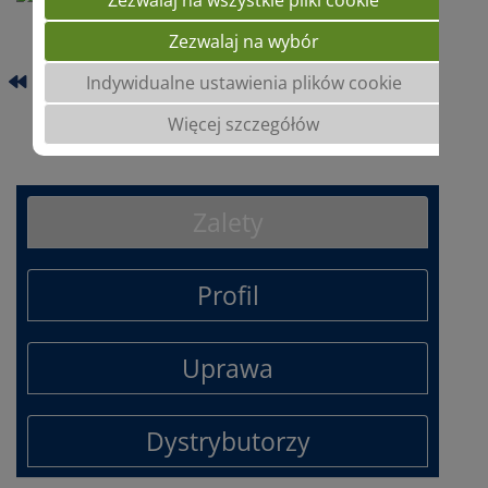
Zezwalaj na wybór
CONFORTE
Indywidualne ustawienia plików cookie
Więcej szczegółów
ZOLLERNPERLE
Zalety
Profil
Uprawa
Dystrybutorzy